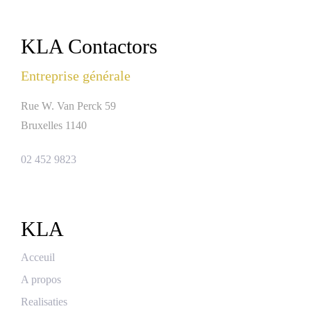
KLA Contactors
Entreprise générale
Rue W. Van Perck 59
Bruxelles 1140
02 452 9823
KLA
Acceuil
A propos
Realisaties